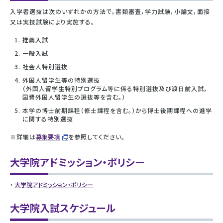
入学者選抜は次のいずれかの方法で，書類審査，学力試験，小論文，面接
又は実技試験により実施する。
推薦入試
一般入試
社会人特別選抜
外国人留学生等の特別選抜
（外国人留学生特別プログラム等に係る特別選抜及び渡日前入試，
国費外国人留学生の選抜等を含む。）
本学の博士前期課程（修士課程を含む。）から博士後期課程への進学
に関する特別選抜
※詳細は
募集要項
を参照してください。
大学院アドミッション・ポリシー
大学院アドミッション・ポリシー
大学院入試スケジュール