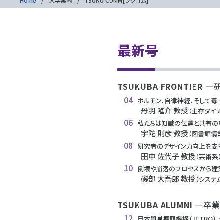
Home
大学案内
TSUKU COMM[ツクコム]
最新号
TSUKUBA FRONTIER
—
04
ホルモン、自律神経、そして毒
丹羽 隆介 教授
（生存ダイナ
06
私たちは知識の伝達と共有の
宇陀 則彦 教授
（図書館情
08
研究者のデザイン力向上を支援
田中 佐代子 教授
（芸術系
10
倒壊や崩落のプロセスから建築
磯部 大吾郎 教授
（システ
TSUKUBA ALUMNI
—卒業
12
日本貿易振興機構（JETRO）