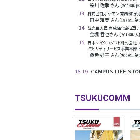
笹川 佐季 さん
（2004年
13
株式会社ポケモン 常務執行
田中 雅美 さん
（1986年
14
読売巨人軍 育成強化部 1軍
金堀 哲也さん
（2014年
15
日本マイクロソフト株式会社 
モビリティサービス事業本部 
藤巻 好子 さん
（2009年
16-19
CAMPUS LIFE STO
TSUKUCOMM