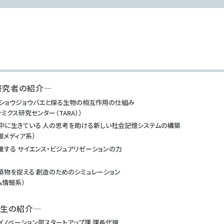
研究者の紹介—
 ショウジョウバエと探る生物の相互作用の仕組み
ミクス研究センター（TARA））
中に生きている 人の思考を助ける新しい社会記憶システムの構築
報メディア系）
する サイエンス・ビジュアリゼーションの力
）
物を捉える 創造のためのシミュレーション
ム情報系）
生の紹介—
 イノベーション部スタートアップ課 課長代理