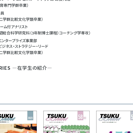
 体育専門学群卒業）
役員
 第二学群比較文化学類卒業）
チーム付アナリスト
 人間総合科学研究科（3年制博士課程）コーチング学専攻）
エンタープライズ事業部
ビジネス・ストラテジー・リード
 第二学群比較文化学類卒業）
RIES
—在学生の紹介—