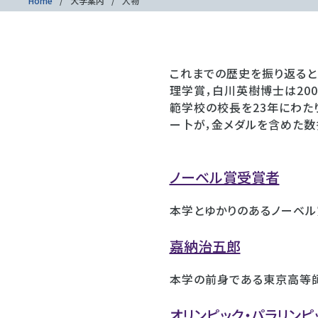
Home
大学案内
人物
これまでの歴史を振り返ると
理学賞，白川英樹博士は20
範学校の校長を23年にわた
ー卜が，金メダルを含めた数
ノーベル賞受賞者
本学とゆかりのあるノーベル
嘉納治五郎
本学の前身である東京高等師
オリンピック・パラリンピ