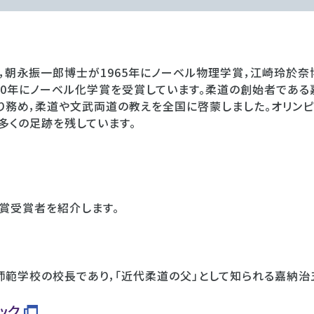
，朝永振一郎博士が1965年にノーベル物理学賞，江崎玲於奈博
00年にノーベル化学賞を受賞しています。柔道の創始者であ
り務め，柔道や文武両道の教えを全国に啓蒙しました。オリンピ
多くの足跡を残しています。
賞受賞者を紹介します。
範学校の校長であり，「近代柔道の父」として知られる嘉納治
ック