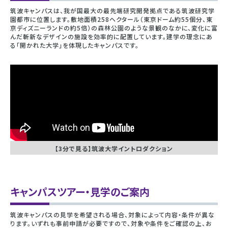
筑波キャンパスは、我が国最大の最先端研究開発拠点である筑波研究学
園都市に位置します。敷地面積258ヘクタール（東京ドーム約55個分、東
京ディズニーランドの約5倍）の森林公園のような景観のなかに、変化に富
んだ斬新なデザインの施設を効率的に配置しています。建学の理念にあ
る「開かれた大学」を体現したキャンパスです。
【3分で見る】筑波大学イントロダクション
キャンパスツアー・見学のご案内
筑波キャンパスの見学を希望される場合、対象によって内容・条件が異な
ります。いずれも事前申請が必要ですので、対象や条件をご確認の上、お