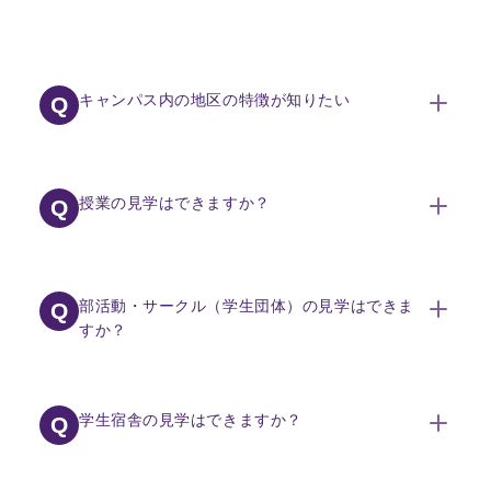
キャンパス内の地区の特徴が知りたい
Q
筑波キャンパスは大きく5つの地区（北地区、中地区、南地区、
A
西地区、春日地区）に分かれております。中央図書館や大学本
授業の見学はできますか？
Q
部棟があるのは中地区になります。筑波キャンパスは南北5キ
ロになりますので、来学される際には事前に見学エリアをご
確認ください。詳細は以下のサイトに掲載しております。
授業は見学不可となります。また、建物への入館についてもご
A
キャンパス・施設紹介ページ
遠慮ください。
部活動・サークル（学生団体）の見学はできま
Q
すか？
通常は、見学不可となります。団体によっては、見学可能な場
A
合がございますので、ご希望の場合には、事前に当該団体に
学生宿舎の見学はできますか？
Q
お問い合わせ下さい。
学生団体紹介ページ | 筑波大学スチューデントサポートセンター