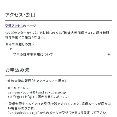
アクセス・窓口
交通アクセス
のページ
つくばセンターからバスでお越しの方は「筑波大学循環バス」の運行時間
等を事前にご確認ください。
お車でお越しの方へ
学内の駐車場利用について
お申込み先
筑波大学広報局（キャンパスツアー担当）
メールアドレス
campus-tour#@#un.tsukuba.ac.jp
（※「#@#」を「@」に置き換えてください。）
受信制限やドメイン指定受信を設定されていると、返信メールが届かな
い場合があります。
"un.tsukuba.ac.jp"からのメールを受信できるよう設定して下さい。