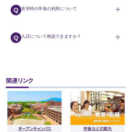
建物の外観については見学可能ですが、建物内への入館及
A
び撮影はご遠慮ください。
見学時の学食の利用について
Q
学生宿舎に関する情報については、以下のサイトにも掲載し
ておりますので、ご確認下さい。
学生宿舎・アパート情報ページ
可能です。ただし、平日１３時３０分以降は、一部店舗のみの
A
営業となりますのでご留意ください。
入試について相談できますか？
Q
また、土日祝日はお休みです。各店舗の営業時間については、
以下のサイトよりご確認いただけます。
一般入試とアドミッションセンター入試については、以下のサ
A
・学食店舗案内について
イトに掲載しております。
福利厚生施設案内ページ | 筑波大学厚生会
ご不明点がございましたら、下記よりお問い合わせ下さい。
・春季・夏季・冬季休業期間＆入試期間中の営業時間につい
お問い合わせページ | 筑波大学入試情報サイト
関連リンク
て
春季・夏季・冬季休業期間＆入試期間中の営業日程ページ
オープンキャンパス
学食などの案内