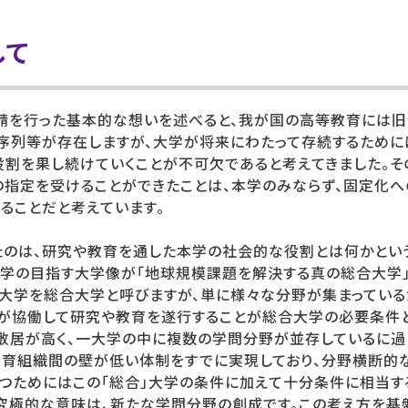
して
請を行った基本的な想いを述べると、我が国の高等教育には旧
序列等が存在しますが、大学が将来にわたって存続するためには
割を果し続けていくことが不可欠であると考えてきました。そ
指定を受けることができたことは、本学のみならず、固定化へ
ることだと考えています。
のは、研究や教育を通した本学の社会的な役割とは何かとい
学の目指す大学像が「地球規模課題を解決する真の総合大学」
大学を総合大学と呼びますが、単に様々な分野が集まっている
が協働して研究や教育を遂行することが総合大学の必要条件と
敷居が高く、一大学の中に複数の学問分野が並存しているに過
教育組織間の壁が低い体制をすでに実現しており、分野横断的
打つためにはこの「総合」大学の条件に加えて十分条件に相当す
究極的な意味は、新たな学問分野の創成です。この考え方を基