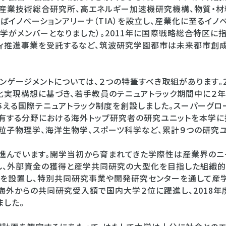
、産業技術総合研究所、高エネルギー加速機研究機構、物質・
ばイノベーションアリーナ（TIA）を設立し、産業化に至るイノ
学がメンバーとなりました）。2011年に国際戦略総合特区に指
ィ推進事業を受託するなど、筑波研究学園都市は未来都市創
ンゲージメントについては、２つの特筆すべき取組があります。
実現構想に基づき、若手教員のテニュアトラック期間中に２
える国際テニュアトラック制度を創設しました。スーパーグ
有する分野における海外トップ研究者の研究ユニットを本学
素粒子物理学、海洋生物学、スポーツ科学など、累計９つの研究
進んでいます。開学当初から育まれてきた学際性は産業界のニ
し、外部資金の獲得と産学共同研究の大型化を目指した組織的
部を設置し、特別共同研究事業や開発研究センターを通して産
は海外からの共同研究受入額で国内大学２位に躍進し、2018年度
した。