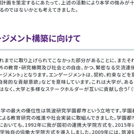
期計画を策定するにあたって、上述の活動により本学の強みが
るのではないかとも考えてきました。
ージメント構築に向けて
れまでに取り上げられてこなかった部分があることに、またそ
内外の教育・研究機関及び社会との自由、かつ、緊密なる交流連
ージメント」となります。エンゲージメントは、契約、約束などを
「自発的な貢献意欲」などを意味しています。これは大学が、あ
はなく、大学と多様なステークホルダーが互いに貢献し合う「（ち
本学の最大の優位性は筑波研究学園都市という立地です。学園
による教育研究の推進や社会実装に取組んできました。学園都
においても、1992年に我が国初の連携大学院方式を、2015
学独自の協働大学院方式を導入しました。2009年には、筑