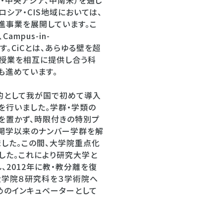
・中央アジア、中南米）を通じ
シア・CIS地域においては、
事業を展開しています。こ
pus-in-
す。CiCとは、あらゆる壁を超
と授業を相互に提供し合う科
も進めています。
的として我が国で初めて導入
を行いました。学群・学類の
を置かず、時限付きの特別プ
は開学以来のナンバー学群を解
した。この間、大学院重点化
した。これにより研究大学と
2012年に教・教分離を復
大学院８研究科を３学術院へ
めのインキュベーターとして