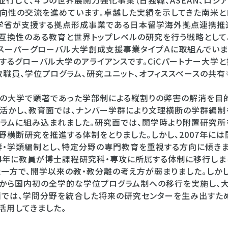
行して、４つの世界展開力強化事業（日独韓、ASEAN、ロシア
向性の交流を進めています。卓越した実績を示してきた南米とロ
学省が支援する拠点形成事業である日本留学海外拠点連携推進
換性のある教育と世界トップレベルの研究を行う戦略として、Cam
掲げ、スーパーグローバル大学創成支援事業タイプＡに取組んでいま
するグローバル大学のアライアンスです。CiCパートナー大学
教職員、学位プログラム、研究ユニット、オフィススペースの共有
系の大学で顕著であった学部制による縦割りの弊害の解消を目
活かし、教育面では、ナンバー学群により文理横断の学群編制
ラムに組み込まれました。研究面では、開学時より附置研究所
野横断研究を推進する体制をとりました。しかし、2007年に
群・学類編制とし、特定分野の専門教育を重視する方向に傾きま
04年に教員が博士課程研究科・専攻に所属する体制に移行しま
一方で、開学以来の教・教分離の考え方が弱まりました。しかし、
0年から国内初の全学的な学位プログラム制への移行を実施し、
面では、学問分野を統合した将来の研究センターを生み出すた
活用してきました。