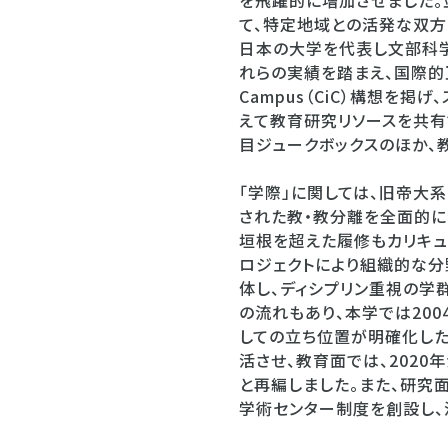
を飛躍的に増加させました。並
て、特定地域との活発な双方
日本の大学を代表し文部科
れらの実績を踏まえ、国際的互
Campus（CiC）構想を
えて教育研究リソースを共有
目ジュークボックスのほか、
「学際」に関しては、旧帝大
された教・教分離を全面的に
垣根を超えた履修もカリキュ
ロジェクトにより組織的な分
体し、ディシプリン重視の学
の流れもあり、本学では20
しての立ち位置が明確化した
活させ、教育面では、202
と再編しました。また、研究
学術センター制度を創設し、