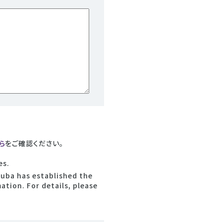
ら
をご確認ください。
es.
kuba has established the
tion. For details, please