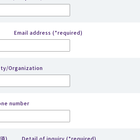
Email address (*required)
ity/Organization
one number
須)
Detail of inquiry (*required)