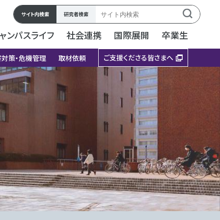
サイト内検索
研究者検索
ャンパスライフ
社会連携
国際展開
卒業生
ご支援くださる皆さまへ
害対策・危機管理
取材依頼