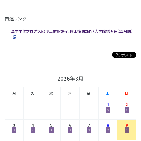
関連リンク
法学学位プログラム（博士前期課程、博士後期課程）大学院説明会（11月期）
2026年8月
月
火
水
木
金
土
日
1
2
6
5
3
4
5
6
7
8
9
4
4
3
4
3
2
2