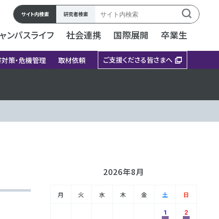
サイト内検索
研究者検索
ャンパスライフ
社会連携
国際展開
卒業生
ご支援くださる皆さまへ
害対策・危機管理
取材依頼
2026年8月
月
火
水
木
金
土
日
1
2