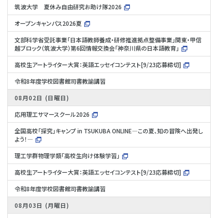
筑波大学 夏休み自由研究お助け隊2026
オープンキャンパス2026夏
文部科学省受託事業「日本語教師養成・研修推進拠点整備事業」関東・甲信
越ブロック（筑波大学）第6回情報交換会「神奈川県の日本語教育」
高校生アートライター大賞：英語エッセイコンテスト[9/23応募締切]
令和8年度学校図書館司書教諭講習
08月02日
日曜日
応用理工サマースクール2026
全国高校「探究」キャンプ in TSUKUBA ONLINE―この夏、知の冒険へ出発し
よう！―
理工学群物理学類「高校生向け体験学習」
高校生アートライター大賞：英語エッセイコンテスト[9/23応募締切]
令和8年度学校図書館司書教諭講習
08月03日
月曜日