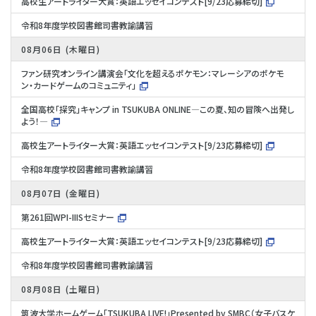
高校生アートライター大賞：英語エッセイコンテスト[9/23応募締切]
令和8年度学校図書館司書教諭講習
08月06日
木曜日
ファン研究オンライン講演会「文化を超えるポケモン：マレーシアのポケモ
ン・カードゲームのコミュニティ」
全国高校「探究」キャンプ in TSUKUBA ONLINE―この夏、知の冒険へ出発し
よう！―
高校生アートライター大賞：英語エッセイコンテスト[9/23応募締切]
令和8年度学校図書館司書教諭講習
08月07日
金曜日
第261回WPI-IIISセミナー
高校生アートライター大賞：英語エッセイコンテスト[9/23応募締切]
令和8年度学校図書館司書教諭講習
08月08日
土曜日
筑波大学ホームゲーム「TSUKUBA LIVE!」Presented by SMBC（女子バスケ