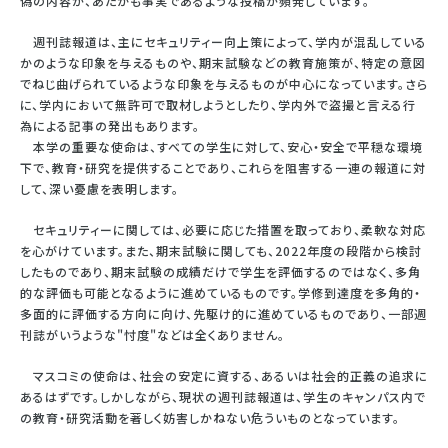
偽の内容が、あたかも事実であるような投稿が頻発しています。
週刊誌報道は、主にセキュリティー向上策によって、学内が混乱している
かのような印象を与えるものや、期末試験などの教育施策が、特定の意図
でねじ曲げられているような印象を与えるものが中心になっています。さら
に、学内において無許可で取材しようとしたり、学内外で盗撮と言える行
為による記事の発出もあります。
本学の重要な使命は、すべての学生に対して、安心・安全で平穏な環境
下で、教育・研究を提供することであり、これらを阻害する一連の報道に対
して、深い憂慮を表明します。
セキュリティーに関しては、必要に応じた措置を取っており、柔軟な対応
を心がけています。また、期末試験に関しても、2022年度の段階から検討
したものであり、期末試験の成績だけで学生を評価するのではなく、多角
的な評価も可能となるように進めているものです。学修到達度を多角的・
多面的に評価する方向に向け、先駆け的に進めているものであり、一部週
刊誌がいうような"忖度"などは全くありません。
マスコミの使命は、社会の安定に資する、あるいは社会的正義の追求に
あるはずです。しかしながら、現状の週刊誌報道は、学生のキャンパス内で
の教育・研究活動を著しく妨害しかねない危ういものとなっています。