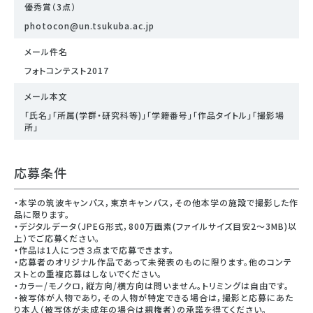
優秀賞（3点）
photocon@un.tsukuba.ac.jp
メール件名
フォトコンテスト2017
メール本文
「氏名」「所属(学群・研究科等)」「学籍番号」「作品タイトル」「撮影場
所」
応募条件
・本学の筑波キャンパス，東京キャンパス，その他本学の施設で撮影した作
品に限ります。
・デジタルデータ（JPEG形式，800万画素(ファイルサイズ目安2～3MB)以
上）でご応募ください。
・作品は1人につき３点まで応募できます。
・応募者のオリジナル作品であって未発表のものに限ります。他のコンテ
ストとの重複応募はしないでください。
・カラー/モノクロ，縦方向/横方向は問いません。トリミングは自由です。
・被写体が人物であり，その人物が特定できる場合は，撮影と応募にあた
り本人（被写体が未成年の場合は親権者）の承諾を得てください。