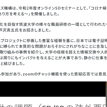
モンズ機構は、令和2年度オンラインSDセミナーとして、「コロ
り方を考える～」を開催しました。
常化を目指す筑波大学の様々な職員研修の一環として行われた
芦沢真五氏をお招きしました。
化プロジェクトに参画した豊富な経験を基に、日本では電子証
に縛られて本質的な問題がおろそかにされがちなことに言及
取り組みの事例を紹介し、大学の垣根を超えた情報交換や人
員は周りにもインパクトを与えることが大事であり、静かに仕事
と結びました。
る参加があり、zoomのチャット機能を使った質疑応答では意