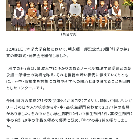
(集合写真)
12月21日、本学大学会館において、朝永振一郎記念第19回「科学の芽」
賞の表彰式・発表会を開催しました。
「科学の芽」賞は、筑波大学にゆかりのあるノーベル物理学賞受賞者の朝
永振一郎博士の功績を称え、それを後続の若い世代に伝えていくととも
に、小・中・高校生を対象に自然や科学への関心と芽を育てることを目的
としたコンクールです。
今回、国内の学校271校及び海外4か国7校（アメリカ、韓国、中国、ハンガ
リー、）の日本人学校等から小・中・高校生部門合わせて2,377件の応募
がありました。その中から小学生部門10件、中学生部門8件、高校生部門2
件の合計20件の作品を極めて優秀と認め、「科学の芽」賞を授与しまし
た。