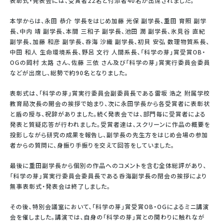
表彰式・発表会には、受賞者22名と付添者40名が出席されました。
本学からは、永田 恭介 学長をはじめ加藤 光保 副学長、重田 育照 副学
長、中内 靖 副学長、本間 三和子 副学長、池田 潤 副学長、氷見谷 直紀
副学長、加藤 和彦 副学長、呑海 沙織 副学長、初貝 安弘 数理物質系長、
中田 和人 生命環境系長、野呂 文行 人間系長、「科学の芽」賞受賞OB・
OGの岡村 太路 さん、佐藤 三依 さん及び「科学の芽」賞実行委員会委員
などが出席し、総勢で約90名となりました。
表彰式は、「科学の芽」賞実行委員会副委員長である雷坂 浩之 附属学校
教育局次長の開会の挨拶で始まり、次に永田学長から各受賞者に表彰状
と盾の授与、祝辞がありました。続く発表会では、部門毎に受賞者による
発表と質疑応答が行われました。受賞者達は、スクリーンに作品の概要を
投影しながら研究の成果を報告し、副学長の先生方をはじめ会場の参加
者からの質問に、身振り手振りを交えて回答をしていました。
最後に重田副学長から個別の作品へのコメントを含む全体総評があり、
「科学の芽」賞実行委員会委員長である呑海副学長の閉会の挨拶により
無事表彰式・発表会は終了しました。
その後、特別会議室において、「科学の芽」賞受賞OB・OGによるミニ講演
会を催しました。講演では、自身の「科学の芽」賞との関わりに触れなが