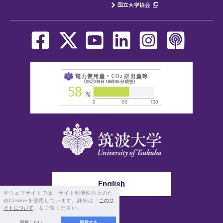
国立大学協会
English
本ウェブサイトでは、サイト利便性向上のた
めCookieを使用しています。詳細は「
このサ
イトについて
」をご覧ください。
〒305-8577 茨城県つくば市天王台1-1-1
同意しない
同意する