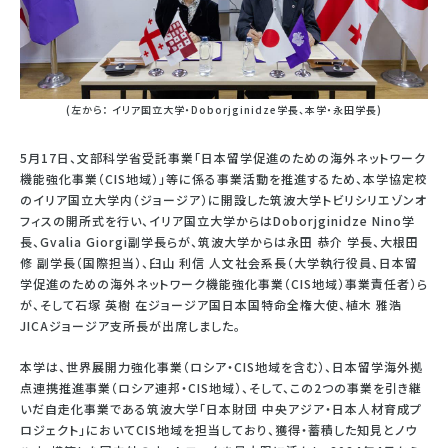
(左から： イリア国立大学・Doborjginidze学長、本学・永田学長)
5月17日、文部科学省受託事業「日本留学促進のための海外ネットワーク
機能強化事業（CIS地域）」等に係る事業活動を推進するため、本学協定校
のイリア国立大学内（ジョージア）に開設した筑波大学トビリシリエゾンオ
フィスの開所式を行い、イリア国立大学からはDoborjginidze Nino学
長、Gvalia Giorgi副学長らが、筑波大学からは永田 恭介 学長、大根田
修 副学長（国際担当）、臼山 利信 人文社会系長（大学執行役員、日本留
学促進のための海外ネットワーク機能強化事業（CIS地域）事業責任者）ら
が、そして石塚 英樹 在ジョージア国日本国特命全権大使、植木 雅浩
JICAジョージア支所長が出席しました。
本学は、世界展開力強化事業（ロシア・CIS地域を含む）、日本留学海外拠
点連携推進事業（ロシア連邦・CIS地域）、そして、この2つの事業を引き継
いだ自走化事業である筑波大学「日本財団 中央アジア・日本人材育成プ
ロジェクト」においてCIS地域を担当しており、獲得・蓄積した知見とノウ