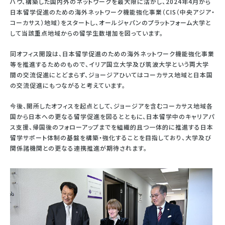
ハウ、構築した国内外のネットワークを最大限に活かし、2024年4月から
日本留学促進のための海外ネットワーク機能強化事業（CIS（中央アジア・
コーカサス）地域）をスタートし、オールジャパンのプラットフォーム大学と
して当該重点地域からの留学生数増加を図っています。
同オフィス開設は、日本留学促進のための海外ネットワーク機能強化事業
等を推進するためのもので、イリア国立大学及び筑波大学という両大学
間の交流促進にとどまらず、ジョージアひいてはコーカサス地域と日本国
の交流促進にもつながると考えています。
今後、開所したオフィスを起点として、ジョージアを含むコーカサス地域各
国から日本への更なる留学促進を図るとともに、日本留学中のキャリアパ
ス支援、帰国後のフォローアップまでを組織的且つ一体的に推進する日本
留学サポート体制の基盤を構築・強化することを目指しており、大学及び
関係諸機関との更なる連携推進が期待されます。