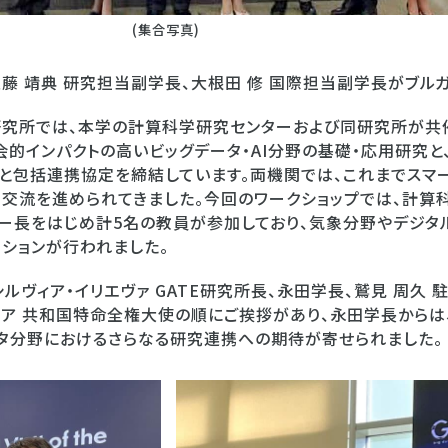
(集合写真)
、遠藤 靖典 研究担当副学長、大根田 修 国際担当副学長がブル
研究所では、本学の計算科学研究センターおよび同研究所が共
会的インパクトの高いビッグデータ・AI分野の基礎・応用研究と
と包括連携協定を締結しています。両機関では、これまでスマ
交流を進められてきました。今回のワークショップでは、計算
ター長をはじめ計5名の教員が参加しており、気象分野やデジタ
ションが行われました。
ルヴィア・イリエヴァ GATE研究所長、永田学長、鷲見 周久 
リア 共和国特命全権大使の順にご挨拶があり、永田学長からは
ータ分野におけるさらなる研究連携への期待が寄せられました。