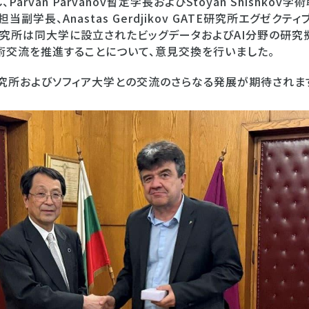
arvan Parvanov暫定学長およびStoyan Shishko
国際担当副学長、Anastas Gerdjikov GATE研究所エグゼ
研究所は同大学に設立されたビッグデータおよびAI分野の研究拠
交流を推進することについて、意見交換を行いました。
研究所およびソフィア大学との交流のさらなる発展が期待されま