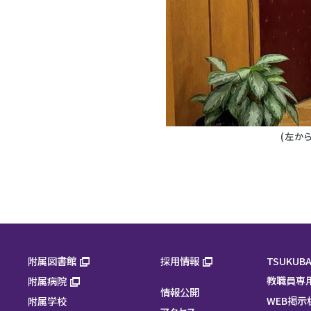
(左から
附属図書館
採用情報
TSUKUBA
教職員専
附属病院
情報公開
WEB掲示
附属学校