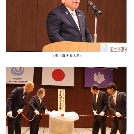
(酒井 庸行 副大臣)