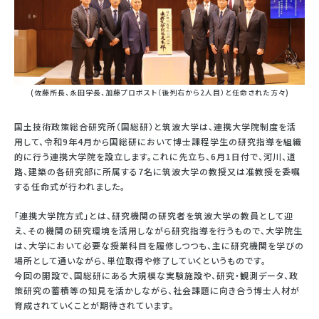
(佐藤所長、永田学長、加藤プロボスト（後列右から2人目）と任命された方々)
国土技術政策総合研究所（国総研）と筑波大学は、連携大学院制度を活
用して、令和9年4月から国総研において博士課程学生の研究指導を組織
的に行う連携大学院を設立します。これに先立ち、6月1日付で、河川、道
路、建築の各研究部に所属する7名に筑波大学の教授又は准教授を委嘱
する任命式が行われました。
「連携大学院方式」とは、研究機関の研究者を筑波大学の教員として迎
え、その機関の研究環境を活用しながら研究指導を行うもので、大学院生
は、大学において必要な授業科目を履修しつつも、主に研究機関を学びの
場所として通いながら、単位取得や修了していくというものです。
今回の開設で、国総研にある大規模な実験施設や、研究・観測データ、政
策研究の蓄積等の知見を活かしながら、社会課題に向き合う博士人材が
育成されていくことが期待されています。