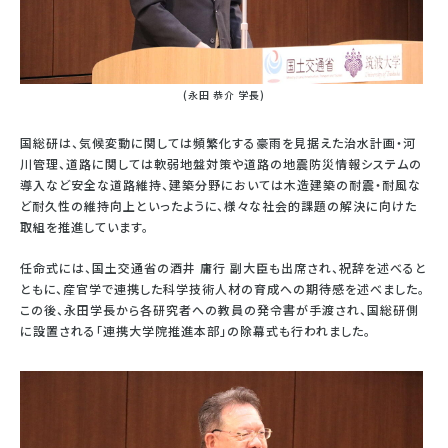
(永田 恭介 学長)
国総研は、気候変動に関しては頻繁化する豪雨を見据えた治水計画・河
川管理、道路に関しては軟弱地盤対策や道路の地震防災情報システムの
導入など安全な道路維持、建築分野においては木造建築の耐震・耐風な
ど耐久性の維持向上といったように、様々な社会的課題の解決に向けた
取組を推進しています。
任命式には、国土交通省の酒井 庸行 副大臣も出席され、祝辞を述べると
ともに、産官学で連携した科学技術人材の育成への期待感を述べました。
この後、永田学長から各研究者への教員の発令書が手渡され、国総研側
に設置される「連携大学院推進本部」の除幕式も行われました。