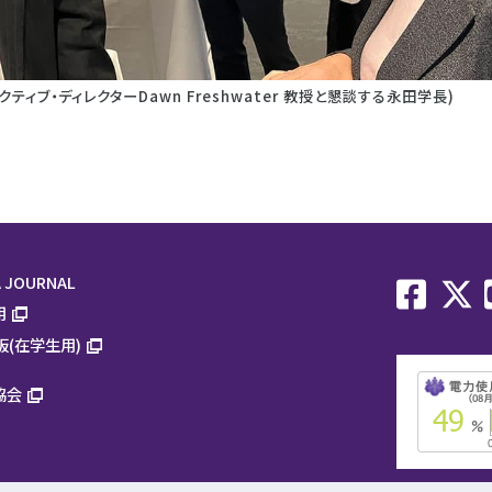
クティブ・ディレクターDawn Freshwater 教授と懇談する永田学長)
 JOURNAL
用
板(在学生用)
協会