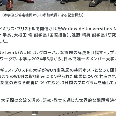
（本学及び協定機関からの参加教員による記念撮影）
ス・ブリストルで開催されたWorldwide Universities Netw
田 恭介 学長、大根田 修 副学長（国際担当）、遠藤 靖典 副学長（研
した。
sities Network（WUN）は、グローバルな課題の解決を目指す
ワークで、本学は2024年6月から、日本で唯一のメンバー大学
リス・ブリストル大学がWUN事務局の共同ホストとなって開催
gでは、これまでのWUNの取り組みにより得られた成果について共有
制度の更なる改善についてなど、3日間のプログラムを通して
ー大学間の交流を深め、研究・教育を通じた世界的な課題解決