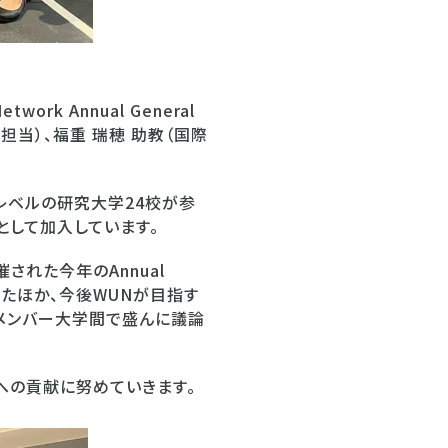
ork Annual General
究担当）、福重 瑞穂 助教（国際
トップレベルの研究大学24校が参
として加入しています。
された今年のAnnual
されたほか、今後WUNが目指す
メンバー大学間で盛んに議論
への貢献に努めていきます。