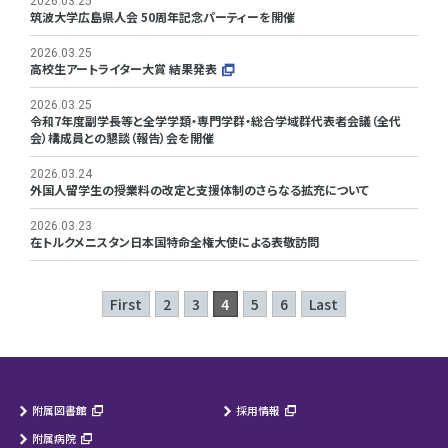
2026.03.25
筑波大学広島県人会 50周年記念パーティーを開催
2026.03.25
高校生アートライター大賞 結果発表
2026.03.25
令和7年度副学長等と全学学類・専門学群・総合学域群代表者会議（全代
会）構成員との懇談（報告）会を開催
2026.03.24
外国人留学生の授業料の改定と支援体制のさらなる拡充について
2026.03.23
在トルクメニスタン日本国特命全権大使による表敬訪問
First
2
3
4
5
6
Last
附属図書館
採用情報
附属病院