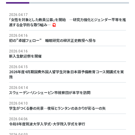
2026.04.17
「女性を対象とした教員公募」を開始 ―研究力強化とジェンダー平等を推
進する全学的な取り組み―
2026.04.16
初の"卓越フェロー" 睡眠研究の柳沢正史教授へ授与
2026.04.16
新入生歓迎祭を開催
2026.04.15
2026年度4月期国費外国人留学生対象日本語予備教育コース開講式を実
施
2026.04.14
スウェーデン・リンシェーピン市視察団が本学を訪問
2026.04.10
学生がつくる春の光景―夜桜とランタンのあかりが彩る一の矢
2026.04.06
令和8年度筑波大学入学式・大学院入学式を挙行
2026.04.03