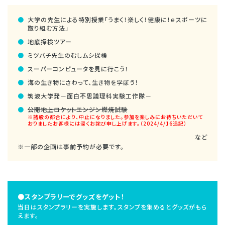
大学の先生による特別授業「うまく！楽しく！健康に！ｅスポーツに
取り組む方法」
地底探検ツアー
ミツバチ先生のむしムシ探検
スーパーコンピュータを見に行こう！
海の生き物にさわって、生き物を学ぼう！
筑波大学発－面白不思議理科実験工作隊－
公開地上ロケットエンジン燃焼試験
※諸般の都合により、中止になりました。参加を楽しみにお待ちいただいて
おりましたお客様には深くお詫び申し上げます。（2024/4/16追記）
など
※一部の企画は事前予約が必要です。
●スタンプラリーでグッズをゲット！
当日はスタンプラリーを実施します。スタンプを集めるとグッズがもら
えます。