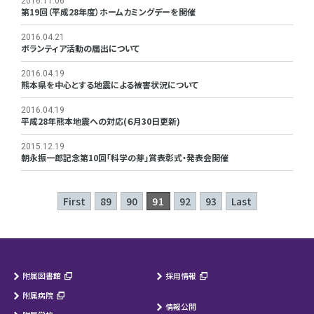
2016.11.06
第19回（平成28年度）ホームカミングデーを開催
2016.04.21
ボランティア活動の届出について
2016.04.19
熊本県を中心とする地震による被害状況について
2016.04.19
平成28年熊本地震への対応(６月30日更新)
2015.12.19
朝永振一郎記念第10回「科学の芽」賞表彰式・発表会開催
First
89
90
91
92
93
Last
附属図書館
採用情報
附属病院
情報公開