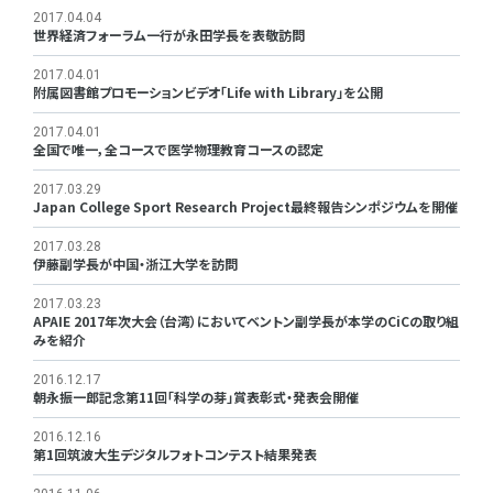
2017.04.04
世界経済フォーラム一行が永田学長を表敬訪問
2017.04.01
附属図書館プロモーションビデオ「Life with Library」を公開
2017.04.01
全国で唯一，全コースで医学物理教育コースの認定
2017.03.29
Japan College Sport Research Project最終報告シンポジウムを開催
2017.03.28
伊藤副学長が中国・浙江大学を訪問
2017.03.23
APAIE 2017年次大会（台湾）においてベントン副学長が本学のCiCの取り組
みを紹介
2016.12.17
朝永振一郎記念第11回「科学の芽」賞表彰式・発表会開催
2016.12.16
第1回筑波大生デジタルフォトコンテスト結果発表