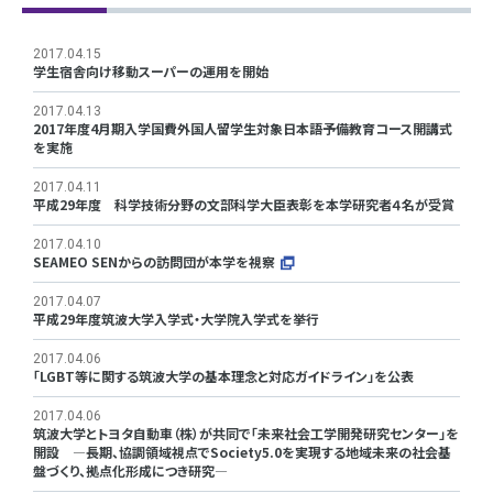
2017.04.15
学生宿舎向け移動スーパーの運用を開始
2017.04.13
2017年度4月期入学国費外国人留学生対象日本語予備教育コース開講式
を実施
2017.04.11
平成29年度 科学技術分野の文部科学大臣表彰を本学研究者４名が受賞
2017.04.10
SEAMEO SENからの訪問団が本学を視察
2017.04.07
平成29年度筑波大学入学式・大学院入学式を挙行
2017.04.06
「LGBT等に関する筑波大学の基本理念と対応ガイドライン」を公表
2017.04.06
筑波大学とトヨタ自動車（株）が共同で「未来社会工学開発研究センター」を
開設 ―長期、協調領域視点でSociety5.0を実現する地域未来の社会基
盤づくり、拠点化形成につき研究―