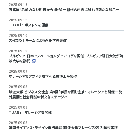
2025.09.18
写真展「名前のない明日から」開催 ー創作の内面に触れる新たな展示ー
2025.09.12
TUAN in ボストンを開催
2025.09.10
スイス陸上チームによる永田学長表敬
2025.09.10
ブルガリア・日本イノベーションダイアログを開催・ブルガリア駐日大使が筑
波大学を訪問
2025.09.09
マレーシアでアブドラ陛下へ名誉博士号授与
2025.09.08
筑波大学 ビジネス交流会 第4回「学長を囲む会」in マレーシアを開催－ 海
外展開と社会貢献の新たなステージへ
2025.09.08
TUAN in マレーシアを開催
2025.09.08
学際サイエンス・デザイン専門学群（筑波大学マレーシア校）入学式実施