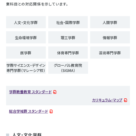
業科目との対応関係を示しています。
人文・文化学群
社会・国際学群
人間学群
生命環境学群
理工学群
情報学群
医学群
体育専門学群
芸術専門学群
学際サイエンス・デザイン
グローバル教育院
専門学群（マレーシア校）
（SIGMA）
学群教養教育 スタンダード
カリキュラム・マップ
総合学域群 スタンダード
人文・文化学群